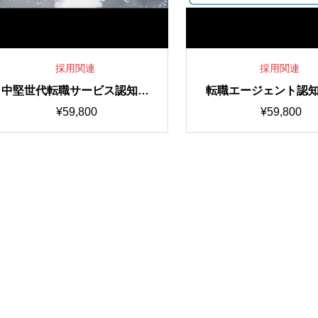
採用関連
採用関連
中堅世代転職サービス認知拡
転職エージェント認
大15秒動画
告15秒動画
¥
59,800
¥
59,800